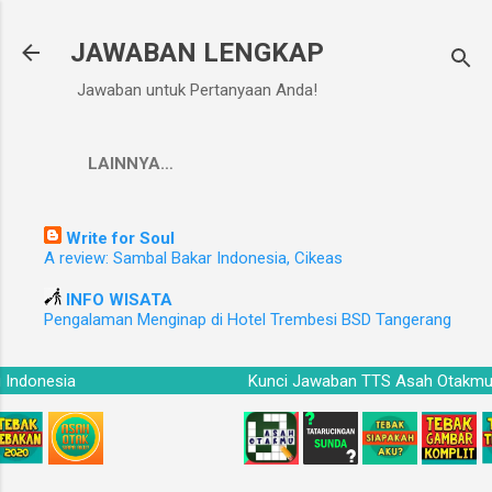
Langsung ke konten utama
JAWABAN LENGKAP
Jawaban untuk Pertanyaan Anda!
LAINNYA…
Write for Soul
A review: Sambal Bakar Indonesia, Cikeas
INFO WISATA
Pengalaman Menginap di Hotel Trembesi BSD Tangerang
mu Indonesia
Kunci Jawaban TTS Asah Otak