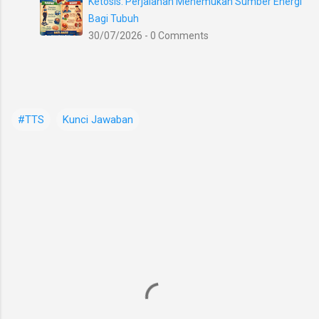
Ketosis: Perjalanan Menemukan Sumber Energi
Bagi Tubuh
30/07/2026 - 0 Comments
#TTS
Kunci Jawaban
K
o
m
e
n
t
a
r