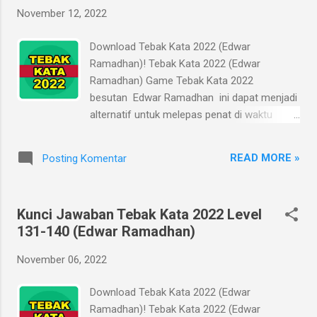
untuk mereka-reka jawaban atau bertanya ke
November 12, 2022
sana-sini untuk mencari solusi sesudah saat
jam istirahat berakhir. Kunci Jawaban Tebak
Download Tebak Kata 2022 (Edwar
Kata 2022 (Edwar Ramadhan) ini bertujuan
Ramadhan)! Tebak Kata 2022 (Edwar
untuk membantu Anda mencari jawaban
Ramadhan) Game Tebak Kata 2022
secara cepat, tanpa menghabiskan waktu
besutan Edwar Ramadhan ini dapat menjadi
produktif untuk mencari-cari jawaban ke
alternatif untuk melepas penat di waktu
sana ke mari. Kepenatan hilang, waktu tidak
istirahat yang terbatas, di sela-sela pekerjaan
terbuang, dan produktivitas meningkat. Kunci
atau studi Anda. Alih-alih melepas penat,
jawaban ini sebaiknya jadi alternatif terakhir
READ MORE »
Posting Komentar
kadang Anda malah menjadi stuck dan
apabila Anda sudah mentok. Kurang asyik
penasaran karena tidak dapat menyelesaikan
rasanya main game kala...
soal atau tantangan dalam game yang
Kunci Jawaban Tebak Kata 2022 Level
dimainkan. Akibatnya, produktivitas Anda
131-140 (Edwar Ramadhan)
malah melorot gara-gara mencuri-curi waktu
untuk mereka-reka jawaban atau bertanya ke
November 06, 2022
sana-sini untuk mencari solusi sesudah saat
jam istirahat berakhir. Kunci Jawaban Tebak
Download Tebak Kata 2022 (Edwar
Kata 2022 (Edwar Ramadhan) ini bertujuan
Ramadhan)! Tebak Kata 2022 (Edwar