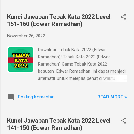
penasaran karena tidak dapat menyelesaikan
soal atau tantangan dalam game yang
Kunci Jawaban Tebak Kata 2022 Level
dimainkan. Akibatnya, produktivitas Anda
151-160 (Edwar Ramadhan)
malah melorot gara-gara mencuri-curi waktu
untuk mereka-reka jawaban atau bertanya ke
November 26, 2022
sana-sini untuk mencari solusi sesudah saat
jam istirahat berakhir. Kunci Jawaban Tebak
Download Tebak Kata 2022 (Edwar
Kata 2022 (Edwar Ramadhan) ini bertujuan
Ramadhan)! Tebak Kata 2022 (Edwar
untuk membantu Anda mencari jawaban
Ramadhan) Game Tebak Kata 2022
secara cepat, tanpa menghabiskan waktu
besutan Edwar Ramadhan ini dapat menjadi
produktif untuk mencari-cari jawaban ke
alternatif untuk melepas penat di waktu
sana ke mari. Kepenatan hilang, waktu tidak
istirahat yang terbatas, di sela-sela pekerjaan
terbuang, dan produktivitas meningkat. Kunci
atau studi Anda. Alih-alih melepas penat,
jawaban ini sebaiknya jadi alternatif terakhir
READ MORE »
Posting Komentar
kadang Anda malah menjadi stuck dan
apabila Anda sudah mentok. Kurang asyik
penasaran karena tidak dapat menyelesaikan
rasanya main game kala...
soal atau tantangan dalam game yang
Kunci Jawaban Tebak Kata 2022 Level
dimainkan. Akibatnya, produktivitas Anda
141-150 (Edwar Ramadhan)
malah melorot gara-gara mencuri-curi waktu