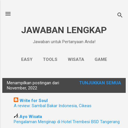
Langsung ke konten utama
JAWABAN LENGKAP
Jawaban untuk Pertanyaan Anda!
EASY
TOOLS
WISATA
GAME
ANEKA
SEHAT
LAINNYA…
TEKNO
Menampilkan postingan dari
TUNJUKKAN SEMUA
P
November, 2022
o
Write for Soul
s
A review: Sambal Bakar Indonesia, Cikeas
t
i
Ayo Wisata
Pengalaman Menginap di Hotel Trembesi BSD Tangerang
n