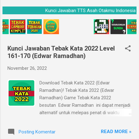
g
sia
Kunci Jawaban TTS Asah Otakmu Indonesia
a
n
Kunci Jawaban Tebak Kata 2022 Level
161-170 (Edwar Ramadhan)
November 26, 2022
Download Tebak Kata 2022 (Edwar
Ramadhan)! Tebak Kata 2022 (Edwar
Ramadhan) Game Tebak Kata 2022
besutan Edwar Ramadhan ini dapat menjadi
alternatif untuk melepas penat di waktu
istirahat yang terbatas, di sela-sela pekerjaan
atau studi Anda. Alih-alih melepas penat,
READ MORE »
Posting Komentar
kadang Anda malah menjadi stuck dan