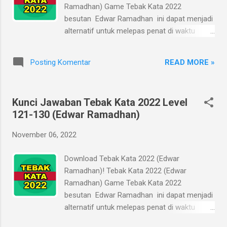
untuk membantu Anda mencari jawaban
Ramadhan) Game Tebak Kata 2022
secara cepat, tanpa menghabiskan waktu
besutan Edwar Ramadhan ini dapat menjadi
produktif untuk mencari-cari jawaban ke
alternatif untuk melepas penat di waktu
sana ke mari. Kepenatan hilang, waktu tidak
istirahat yang terbatas, di sela-sela pekerjaan
terbuang, dan produktivitas meningkat. Kunci
atau studi Anda. Alih-alih melepas penat,
jawaban ini sebaiknya jadi alternatif terakhir
READ MORE »
Posting Komentar
kadang Anda malah menjadi stuck dan
apabila Anda sudah mentok. Kurang asyik
penasaran karena tidak dapat menyelesaikan
rasanya main game kala...
soal atau tantangan dalam game yang
Kunci Jawaban Tebak Kata 2022 Level
dimainkan. Akibatnya, produktivitas Anda
121-130 (Edwar Ramadhan)
malah melorot gara-gara mencuri-curi waktu
untuk mereka-reka jawaban atau bertanya ke
November 06, 2022
sana-sini untuk mencari solusi sesudah saat
jam istirahat berakhir. Kunci Jawaban Tebak
Download Tebak Kata 2022 (Edwar
Kata 2022 (Edwar Ramadhan) ini bertujuan
Ramadhan)! Tebak Kata 2022 (Edwar
untuk membantu Anda mencari jawaban
Ramadhan) Game Tebak Kata 2022
secara cepat, tanpa menghabiskan waktu
besutan Edwar Ramadhan ini dapat menjadi
produktif untuk mencari-cari jawaban ke
alternatif untuk melepas penat di waktu
sana ke mari. Kepenatan hilang, waktu tidak
istirahat yang terbatas, di sela-sela pekerjaan
terbuang, dan produktivitas meningkat. Kunci