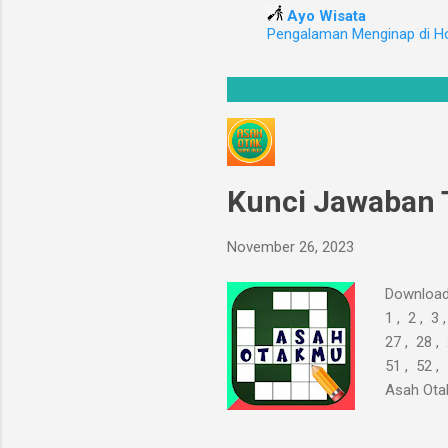
Ayo Wisata
i
Pengalaman Menginap di H
n
g
a
n
Kunci Jawaban 
November 26, 2023
Download
1 , 2 , 3 
27 , 28 , 
51 , 52 ,
Asah Ota
tanpa men