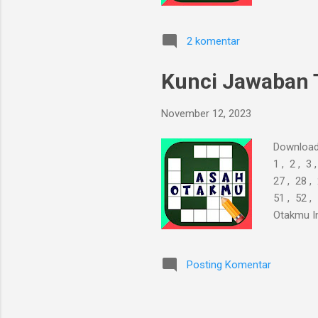
terbatas,
2 komentar
Kunci Jawaban 
November 12, 2023
Download
1 , 2 , 3 
27 , 28 , 
51 , 52 ,
Otakmu In
terbatas,
Posting Komentar