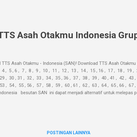
 di sela-sela pekerjaan atau studi Anda. Alih-alih melepas penat, kad..
TTS Asah Otakmu Indonesia Grup
 TTS Asah Otakmu - Indonesia (SAN)! Download TTS Asah Otakmu I
, 4 , 5 , 6 , 7 , 8 , 9 , 10 , 11 , 12 , 13 , 14 , 15 , 16 , 17 , 18 , 19 ,
29 , 30 , 31 , 32 , 33 , 34 , 35 , 36 , 37 , 38 , 39 , 40 , 41 , 42 , 43 ,
 53 , 54 , 55 , 56 , 57 , 58 , 59 , 60 , 61 , 62 , 63 , 64 , 65 , 66 , 
donesia besutan SAN ini dapat menjadi alternatif untuk melepas pe
 di sela-sela pekerjaan atau studi Anda. Alih-alih melepas penat, kad..
POSTINGAN LAINNYA