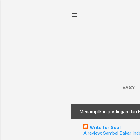
EASY
Menampilkan postingan dari 
P
o
Write for Soul
s
A review: Sambal Bakar Ind
t