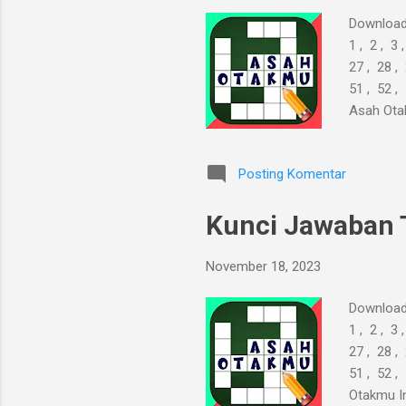
Download
1 , 2 , 3 
27 , 28 , 
51 , 52 ,
Asah Ota
tanpa men
Posting Komentar
Kunci Jawaban 
November 18, 2023
Download
1 , 2 , 3 
27 , 28 , 
51 , 52 ,
Otakmu In