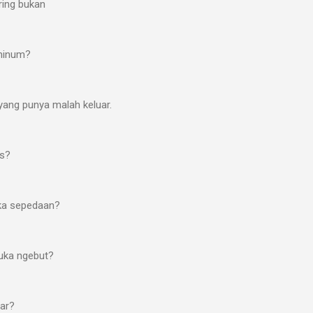
ring bukan
minum?
yang punya malah keluar.
is?
uka sepedaan?
suka ngebut?
tar?