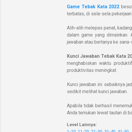
Game Tebak Kata 2022
besu
terbatas, di sela-sela pekerjaan
Alih-alih melepas penat, kadan
dalam game yang dimainkan.
jawaban atau bertanya ke sana-s
Kunci Jawaban Tebak Kata 2
menghabiskan waktu produktif
produktivitas meningkat.
Kunci jawaban ini sebaiknya jad
sedikit melihat kunci jawaban.
Apabila tidak berhasil menemuka
Anda temukan lewat tautan di b
Level Lainnya:
1-10
,
11-20
,
21-30
,
31-40
,
41-50
,