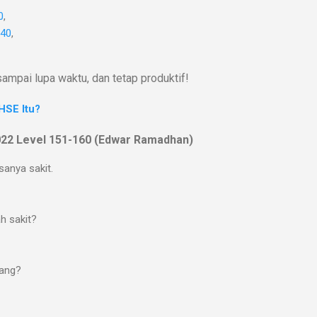
0
,
140
,
ampai lupa waktu, dan tetap produktif!
HSE Itu?
022 Level 151-160 (Edwar Ramadhan)
sanya sakit.
h sakit?
bang?