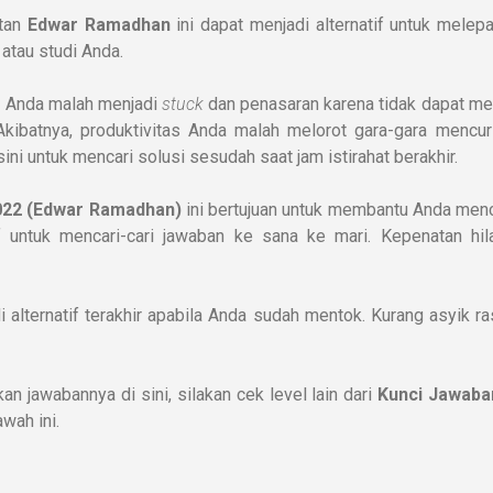
tan
Edwar Ramadhan
ini dapat menjadi alternatif untuk melep
 atau studi Anda.
g Anda malah menjadi
stuck
dan penasaran karena tidak dapat me
Akibatnya, produktivitas Anda malah melorot gara-gara mencur
ini untuk mencari solusi sesudah saat jam istirahat berakhir.
022 (Edwar Ramadhan)
ini bertujuan untuk membantu Anda menc
 untuk mencari-cari jawaban ke sana ke mari. Kepenatan hila
i alternatif terakhir apabila Anda sudah mentok. Kurang asyik 
n jawabannya di sini, silakan cek level lain dari
Kunci Jawaba
awah ini.