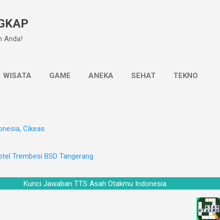
Langsung ke konten utama
GKAP
n Anda!
WISATA
GAME
ANEKA
SEHAT
TEKNO
onesia, Cikeas
otel Trembesi BSD Tangerang
Kunci Jawaban TTS Asah Otakmu Indonesia