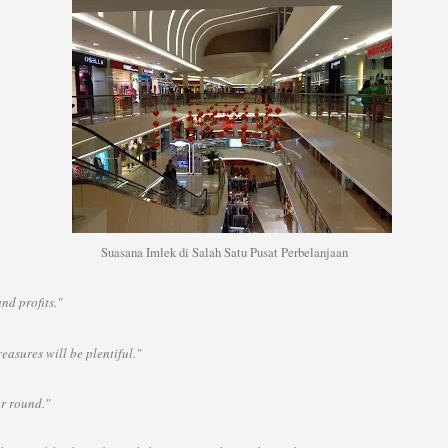
Suasana Imlek di Salah Satu Pusat Perbelanjaan
nd profits.
"
asures will be plentiful.
"
r round.
"