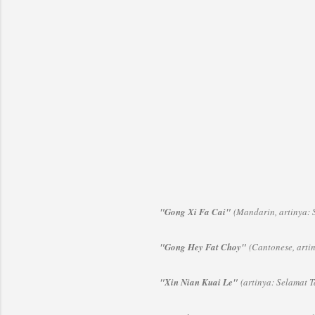
"Gong Xi Fa Cai
"
(Mandarin, artinya:
"Gong Hey Fat Choy"
(Cantonese, art
"Xin Nian Kuai Le"
(artinya: Selamat 