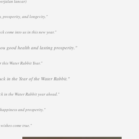
erjalan lancar)
, prosperity, and longevity."
ck come into us in this new year."
 you good health and lasting prosperity."
r this Water Rabbit Year."
ck in the Year of the Water Rabbit
."
ck in the Water Rabbit year ahead."
happiness and prosperity."
wishes come true.
"