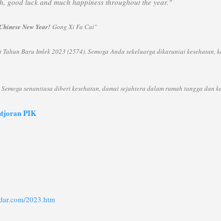
h, good luck and much happiness throughout the year."
 Chinese New Year!
Gong Xi Fa Cai"
Tahun Baru Imlek 2023 (2574). Semoga Anda sekeluarga dikaruniai kesehatan, ke
 Semoga senantiasa diberi kesehatan, damai sejahtera dalam rumah tangga dan k
ntjoran PIK
ndar.com/2023.htm