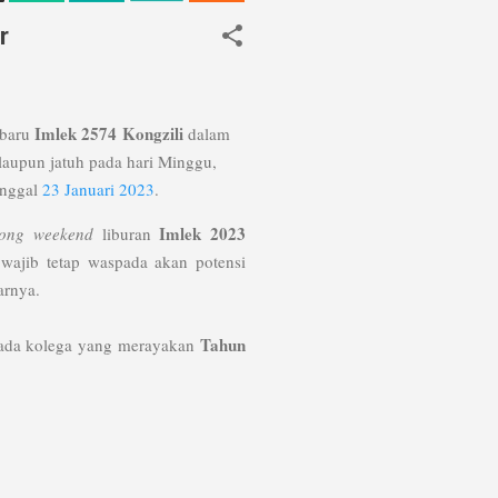
r
Imlek 2574
Kongzili
 baru
dalam
laupun jatuh pada hari Minggu,
anggal
23 Januari 2023
.
Imlek 2023
long weekend
liburan
 wajib tetap waspada akan potensi
jarnya.
Tahun
pada kolega yang merayakan