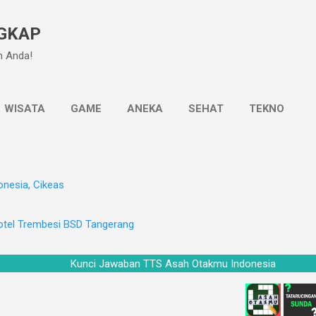
Langsung ke konten utama
GKAP
n Anda!
WISATA
GAME
ANEKA
SEHAT
TEKNO
onesia, Cikeas
otel Trembesi BSD Tangerang
Kunci Jawaban TTS Asah Otakmu Indonesia