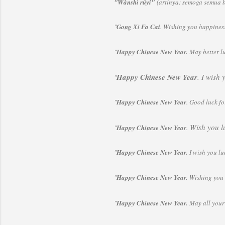
"Wànshì rúyì"
(artinya: semoga semua b
"
Gong Xi Fa Cai
. Wishing you happiness
"
Happy Chinese New Year.
May better lu
Happy Chinese New Year
. I wish
"
"
Happy Chinese New Year
. Good luck fo
Wish you lu
"
Happy Chinese New Year
.
"
Happy Chinese New Year.
I wish you lu
"
Happy Chinese New Year.
Wishing you 
"
Happy Chinese New Year.
May all your 