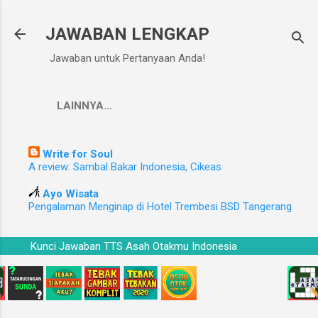
Langsung ke konten utama
JAWABAN LENGKAP
Jawaban untuk Pertanyaan Anda!
LAINNYA…
Write for Soul
A review: Sambal Bakar Indonesia, Cikeas
Ayo Wisata
Pengalaman Menginap di Hotel Trembesi BSD Tangerang
Kunci Jawaban TTS Asah Otakmu Indonesia