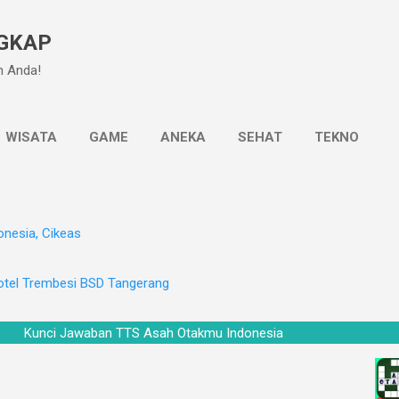
Langsung ke konten utama
GKAP
n Anda!
WISATA
GAME
ANEKA
SEHAT
TEKNO
onesia, Cikeas
otel Trembesi BSD Tangerang
Kunci Jawaban TTS Asah Otakmu Indonesia