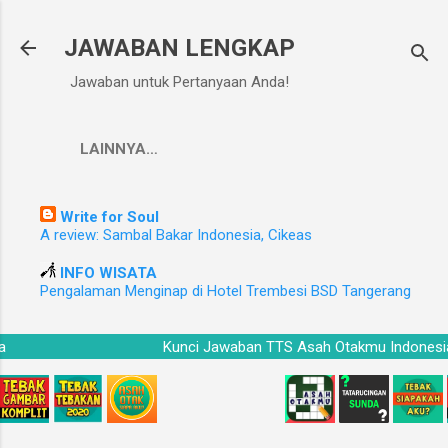
Langsung ke konten utama
JAWABAN LENGKAP
Jawaban untuk Pertanyaan Anda!
LAINNYA…
Write for Soul
A review: Sambal Bakar Indonesia, Cikeas
INFO WISATA
Pengalaman Menginap di Hotel Trembesi BSD Tangerang
esia
Kunci Jawaban TTS Asah Otakmu Indon