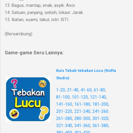
13. Bagus, mantap, enak, asyik: Asoi
14. Satuan, panjang, selisih, lokasi: Jarak
15. Ikatan, suami, takut, istri: ISTI
(Bersambung)
Game-game Seru Lainnya:
Kuis Tebak-tebakan Lucu (Nofta
Studio)
1-20
,
21-40
,
41-60
,
61-80
,
81-100
,
101-120
,
121-140
,
141-160
,
161-180
,
181-200
,
201-220
,
221-240
,
241-260
.
261-280
,
280-300
,
301-320
,
321-340
,
341-360
,
361-380
,
381-400
,
401-420