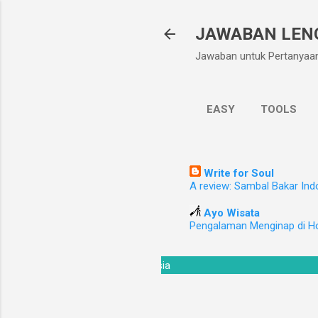
JAWABAN LEN
Jawaban untuk Pertanyaa
EASY
TOOLS
Write for Soul
A review: Sambal Bakar Ind
Ayo Wisata
Pengalaman Menginap di H
unci Jawaban TTS Asah Otakmu Indonesia