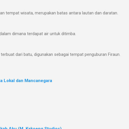
ikan tempat wisata, merupakan batas antara lautan dan daratan.
alam dimana terdapat air untuk ditimba.
 terbuat dari batu, digunakan sebagai tempat penguburan Firaun.
ta Lokal dan Mancanegara
kah Aku (M. Kakoeng Studios)