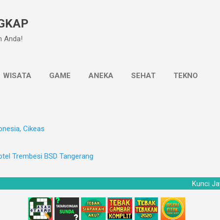
Langsung ke konten utama
GKAP
n Anda!
WISATA
GAME
ANEKA
SEHAT
TEKNO
onesia, Cikeas
otel Trembesi BSD Tangerang
Ku