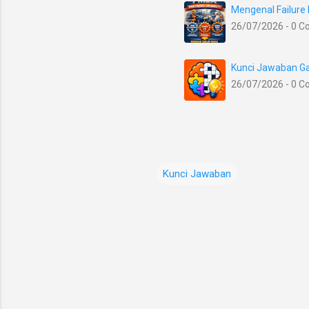
Mengenal Failure
26/07/2026 - 0 
Kunci Jawaban Ga
26/07/2026 - 0 
Kunci Jawaban
K
o
m
e
n
t