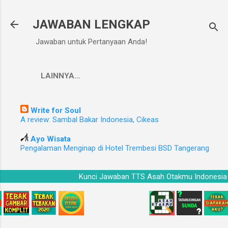
Langsung ke konten utama
JAWABAN LENGKAP
Jawaban untuk Pertanyaan Anda!
LAINNYA…
Write for Soul
A review: Sambal Bakar Indonesia, Cikeas
Ayo Wisata
Pengalaman Menginap di Hotel Trembesi BSD Tangerang
ia
Kunci Jawaban TTS Asah Otakmu Indones