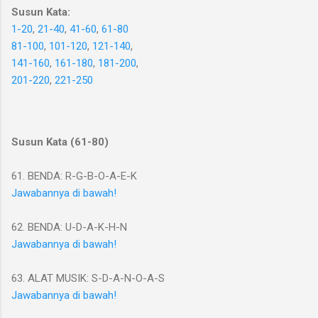
Susun Kata:
1-20
,
21-40
,
41-60
,
61-80
81-100
,
101-120
,
121-140
,
141-160
,
161-180
,
181-200
,
201-220
,
221-250
Susun Kata (61-80)
61. BENDA: R-G-B-O-A-E-K
Jawabannya di bawah!
62. BENDA: U-D-A-K-H-N
Jawabannya di bawah!
63. ALAT MUSIK: S-D-A-N-O-A-S
Jawabannya di bawah!