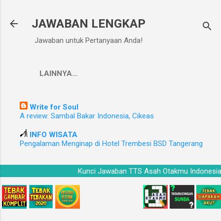
Langsung ke konten utama
JAWABAN LENGKAP
Jawaban untuk Pertanyaan Anda!
LAINNYA…
Write for Soul
A review: Sambal Bakar Indonesia, Cikeas
INFO WISATA
Pengalaman Menginap di Hotel Trembesi BSD Tangerang
ia
Kunci Jawaban TTS Asah Otakmu Indones