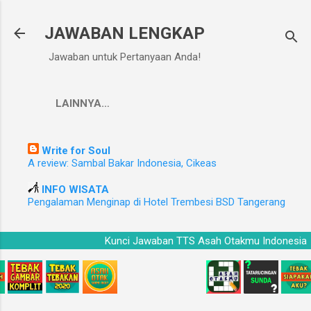
Langsung ke konten utama
JAWABAN LENGKAP
Jawaban untuk Pertanyaan Anda!
LAINNYA…
Write for Soul
A review: Sambal Bakar Indonesia, Cikeas
INFO WISATA
Pengalaman Menginap di Hotel Trembesi BSD Tangerang
a
Kunci Jawaban TTS Asah Otakmu Indonesi