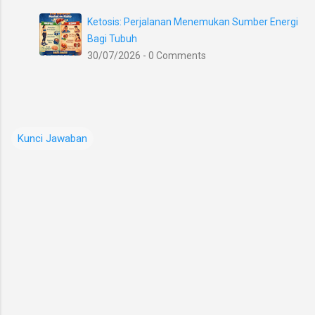
Ketosis: Perjalanan Menemukan Sumber Energi
Bagi Tubuh
30/07/2026 - 0 Comments
Kunci Jawaban
K
o
m
e
n
t
a
r