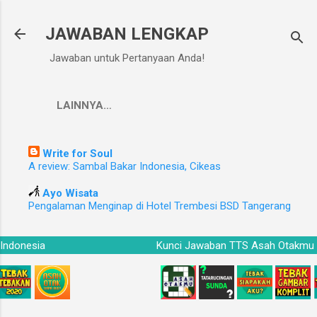
Langsung ke konten utama
JAWABAN LENGKAP
Jawaban untuk Pertanyaan Anda!
LAINNYA…
Write for Soul
A review: Sambal Bakar Indonesia, Cikeas
Ayo Wisata
Pengalaman Menginap di Hotel Trembesi BSD Tangerang
u Indonesia
Kunci Jawaban TTS Asah Otakm