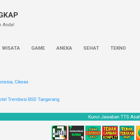
Langsung ke konten utama
GKAP
n Anda!
WISATA
GAME
ANEKA
SEHAT
TEKNO
onesia, Cikeas
otel Trembesi BSD Tangerang
Kunci Jawaban TT