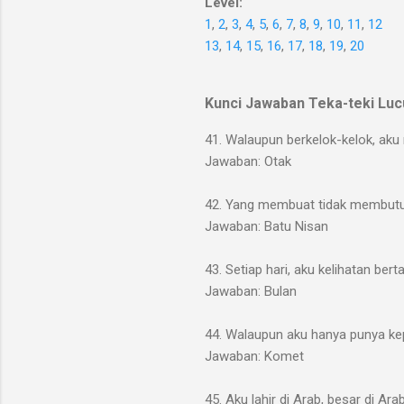
Level:
1
,
2
,
3
,
4
,
5
,
6
,
7
,
8
,
9
,
10
,
11
,
12
13
,
14
,
15
,
16
,
17
,
18
,
19
,
20
Kunci Jawaban Teka-teki Luc
41. Walaupun berkelok-kelok, aku 
Jawaban: Otak
42. Yang membuat tidak membutu
Jawaban: Batu Nisan
43. Setiap hari, aku kelihatan ber
Jawaban: Bulan
44. Walaupun aku hanya punya kep
Jawaban: Komet
45. Aku lahir di Arab, besar di Ara