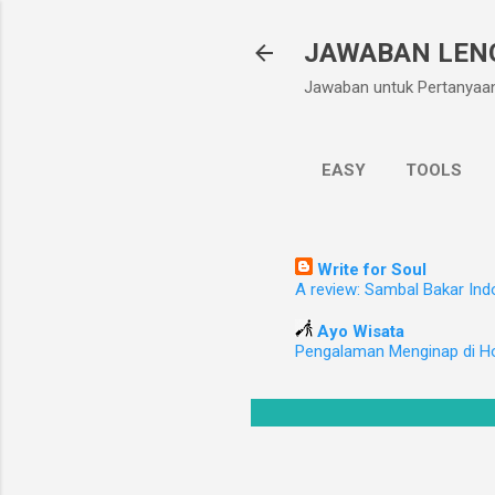
JAWABAN LEN
Jawaban untuk Pertanyaa
EASY
TOOLS
Write for Soul
A review: Sambal Bakar Ind
Ayo Wisata
Pengalaman Menginap di H
TS Asah Otakmu Indonesia