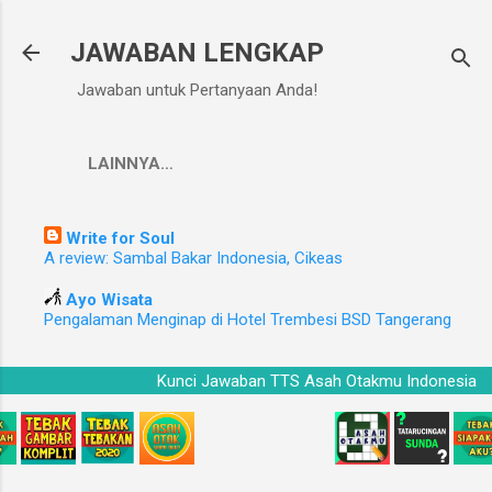
Langsung ke konten utama
JAWABAN LENGKAP
Jawaban untuk Pertanyaan Anda!
LAINNYA…
Write for Soul
A review: Sambal Bakar Indonesia, Cikeas
Ayo Wisata
Pengalaman Menginap di Hotel Trembesi BSD Tangerang
Kunci Jawaban TTS Asah Otakmu Indonesia