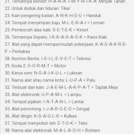
21. Temannya Bensin: H-A-N-A-T-M-Y-N-I-K-A: Minyak Tanah
22. Untuk duduk dan tiduran: Tikar
23. Kain pengering badan: A-N-K-H-D-U = Handuk
24. Tempat menyimpan baju: M-L-E-R-A-I = Lemari
25. Pembersih alas kaki: S-E-T-E-K = Keset
26. Temannya Sepatu: I-K-K-A-S-A-O-K = Kaos Kaki
27. Alat yang dapat mempermudah pekerjaan: K-A-S-A-K-R-E-
P = Perkakas
28. Nonton Berita: I-S-I-L-E-V-E-T = Televisi
29. Roda 2: O-O-R-M-T = Motor
30. Karya seni: N-S-A-I-K-U-L = Lukisan
31. Nama alat atau nama kota: L-U-P-A = Palu
32. Terbuat dari kain: J-A-E-M-L-A-K-P-A-T = Taplak Meja
33. Alat elektronik: U-P-A-M-L = Lampu
34. Tempat pijakan: I-A-T-A-N-L = Lantai
35. Alat pemotong: I-J-A-R-G-E-G = Gergaji
36. Alat dingin: K-S-A-U-L-K = Kulkas
37. Tempat menyeduh teh: E-T-O-K = Teko
38. Nama alat elektronik: M-A-L-B-O-H = Bohlam