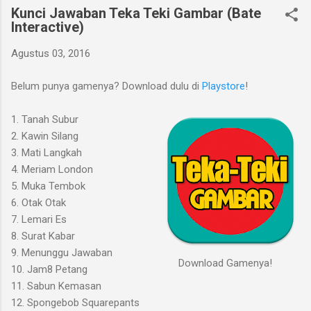
Kunci Jawaban Teka Teki Gambar (Bate
Interactive)
Agustus 03, 2016
Belum punya gamenya? Download dulu di
Playstore
!
1. Tanah Subur
2. Kawin Silang
3. Mati Langkah
4. Meriam London
5. Muka Tembok
6. Otak Otak
7. Lemari Es
8. Surat Kabar
9. Menunggu Jawaban
Download Gamenya!
10. Jam8 Petang
11. Sabun Kemasan
12. Spongebob Squarepants