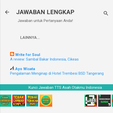
Langsung ke konten utama
JAWABAN LENGKAP
Jawaban untuk Pertanyaan Anda!
LAINNYA…
Write for Soul
A review: Sambal Bakar Indonesia, Cikeas
Ayo Wisata
Pengalaman Menginap di Hotel Trembesi BSD Tangerang
Kunci Jawaban TTS Asah Otakmu Indonesia