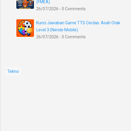
(FMEA)
26/07/2026 - 0 Comments
Kunci Jawaban Game TTS Cerdas: Asah Otak
Level 3 (Nende Mobile)
26/07/2026 - 0 Comments
Tekno
K
o
m
e
n
t