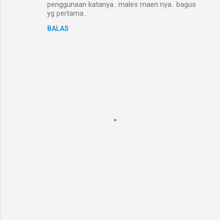
penggunaan katanya.. males maen nya.. bagus
yg pertama..
BALAS
P
o
s