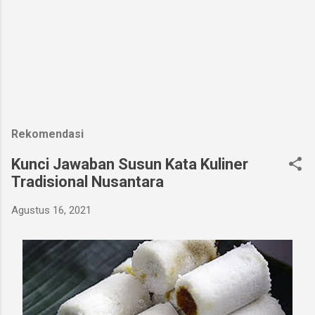
t
i
n
g
K
o
m
e
n
t
a
Rekomendasi
r
Kunci Jawaban Susun Kata Kuliner
Tradisional Nusantara
Agustus 16, 2021