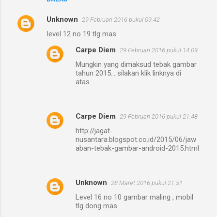
m
e
Unknown
29 Februari 2016 pukul 09.42
n
Ievel 12 no 19 tlg mas
t
Carpe Diem
29 Februari 2016 pukul 14.09
a
Mungkin yang dimaksud tebak gambar
r
tahun 2015... silakan klik linknya di
atas...
Carpe Diem
29 Februari 2016 pukul 21.48
http://jagat-
nusantara.blogspot.co.id/2015/06/jaw
aban-tebak-gambar-android-2015.html
Unknown
28 Maret 2016 pukul 21.51
Level 16 no 10 gambar maling , mobil
tlg dong mas