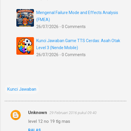
Mengenal Failure Mode and Effects Analysis
(FMEA)
26/07/2026 - 0 Comments
Kunci Jawaban Game TTS Cerdas: Asah Otak
Level 3 (Nende Mobile)
26/07/2026 - 0 Comments
Kunci Jawaban
Unknown
29 Februari 2016 pukul 09.40
K
Ievel 12 no 19 tlg mas
o
BALAS