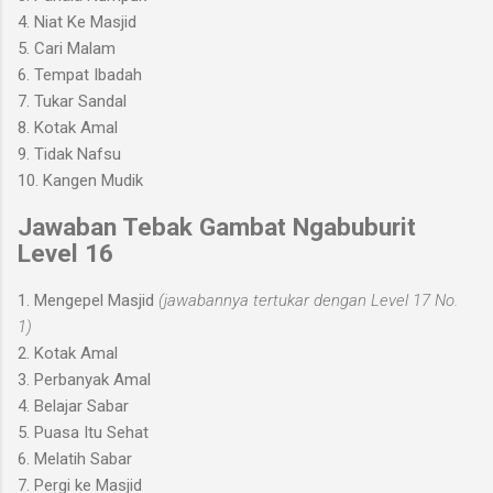
4. Niat Ke M
asjid
5.
Cari Malam
6. Tempat Ibadah
7. Tukar Sandal
8. Kotak Amal
9. Tidak Nafsu
10. Kangen Mudik
Jawaban Tebak Gambat Ngabuburit
Level 1
6
1.
Mengepel Masjid
(
jawabannya
tertukar dengan Level 1
7 No.
1)
2. Kotak Amal
3. Perbanyak Amal
4. Bela
jar Sabar
5. Puasa Itu Sehat
6. Melatih Sabar
7.
Pergi ke Masjid