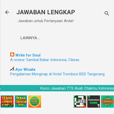
Langsung ke konten utama
JAWABAN LENGKAP
Jawaban untuk Pertanyaan Anda!
LAINNYA…
Write for Soul
A review: Sambal Bakar Indonesia, Cikeas
Ayo Wisata
Pengalaman Menginap di Hotel Trembesi BSD Tangerang
esia
Kunci Jawaban TTS Asah Otakmu Indon