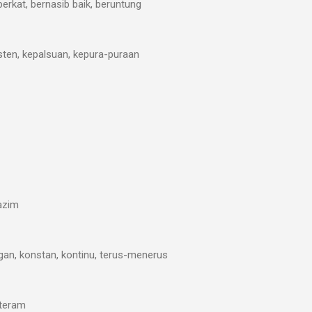
berkat, bernasib baik, beruntung
isten, kepalsuan, kepura-puraan
lazim
gan, konstan, kontinu, terus-menerus
nteram