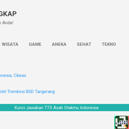
Langsung ke konten utama
GKAP
n Anda!
WISATA
GAME
ANEKA
SEHAT
TEKNO
onesia, Cikeas
otel Trembesi BSD Tangerang
Kunci Jawaban TTS Asah Otakmu Indonesia