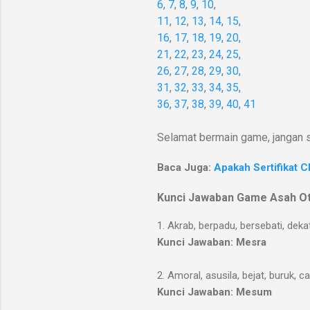
6
,
7
,
8
,
9
,
10
,
11
,
12
,
13
,
14
,
15
,
16
,
17
,
18
,
19
,
20
,
21
,
22
,
23
,
24
,
25
,
26
,
27
,
28
,
29
,
30
,
31
,
32
,
33
,
34
,
35
,
36
,
37
,
38
,
39
,
40
,
41
Selamat bermain game, jangan s
Baca Juga:
Apakah Sertifikat C
Kunci Jawaban Game Asah Ot
1. Akrab, berpadu, bersebati, dekat
Kunci Jawaban: Mesra
2. Amoral, asusila, bejat, buruk, c
Kunci Jawaban: Mesum