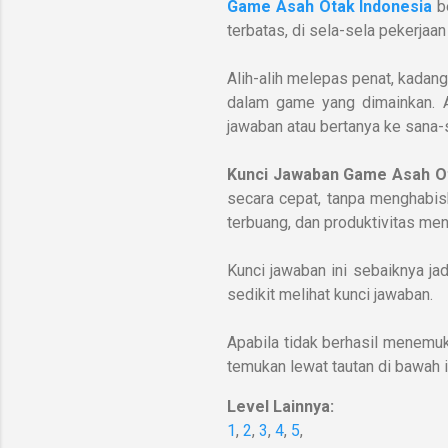
Game Asah Otak Indonesia
b
terbatas, di sela-sela pekerjaan
Alih-alih melepas penat, kadan
dalam game yang dimainkan.
jawaban atau bertanya ke sana-s
Kunci Jawaban Game Asah Ot
secara cepat, tanpa menghabisk
terbuang, dan produktivitas men
Kunci jawaban ini sebaiknya jad
sedikit melihat kunci jawaban.
Apabila tidak berhasil menemuka
temukan lewat tautan di bawah i
Level Lainnya:
1
,
2
,
3
,
4
,
5
,