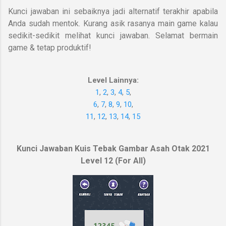
Kunci jawaban ini sebaiknya jadi alternatif terakhir apabila
Anda sudah mentok. Kurang asik rasanya main game kalau
sedikit-sedikit melihat kunci jawaban. Selamat bermain
game & tetap produktif!
Level Lainnya:
1
,
2
,
3
,
4
,
5
,
6
,
7
,
8
,
9
,
10
,
11
,
12
,
13
,
14
,
15
Kunci Jawaban Kuis Tebak Gambar Asah Otak 2021
Level 12 (For All)