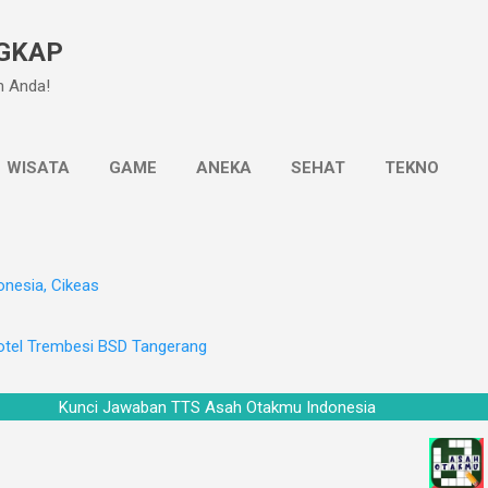
Langsung ke konten utama
GKAP
n Anda!
WISATA
GAME
ANEKA
SEHAT
TEKNO
onesia, Cikeas
otel Trembesi BSD Tangerang
Kunci Jawaban TTS Asah Otakmu Indonesia