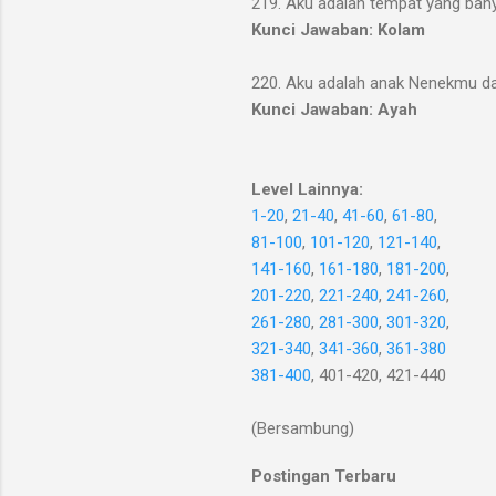
219. Aku adalah tempat yang bany
Kunci Jawaban: Kolam
220. Aku adalah anak Nenekmu d
Kunci Jawaban: Ayah
Level Lainnya:
1-20
,
21-40
,
41-60
,
61-80
,
81-100
,
101-120
,
121-140
,
141-160
,
161-180
,
181-200
,
201-220
,
221-240
,
241-260
,
261-280
,
281-300
,
301-320
,
321-340
,
341-360
,
361-380
381-400
, 401-420, 421-440
(Bersambung)
Postingan Terbaru