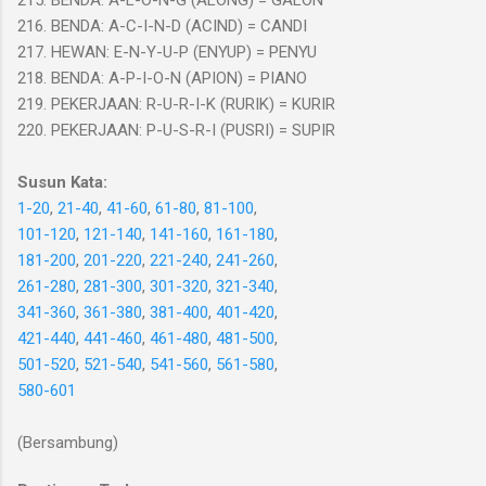
215. BENDA: A-L-O-N-G (ALONG) = GALON
216. BENDA: A-C-I-N-D (ACIND) = CANDI
217. HEWAN: E-N-Y-U-P (ENYUP) = PENYU
218. BENDA: A-P-I-O-N (APION) = PIANO
219. PEKERJAAN: R-U-R-I-K (RURIK) = KURIR
220. PEKERJAAN: P-U-S-R-I (PUSRI) = SUPIR
Susun Kata:
1-20
,
21-40
,
41-60
,
61-80
,
81-100
,
101-120
,
121-140
,
141-160
,
161-180
,
181-200
,
201-220
,
221-240
,
241-260
,
261-280
,
281-300
,
301-320
,
321-340
,
341-360
,
361-380
,
381-400
,
401-420
,
421-440
,
441-460
,
461-480
,
481-500
,
501-520
,
521-540
,
541-560
,
561-580
,
580-601
(Bersambung)