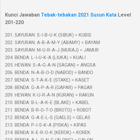
Kunci Jawaban
Tebak-tebakan 2021 Susun Kata
Level
201-220
201. SAYURAN: S-I-B-U-K (SIBUK) = KUBIS
202. SAYURAN: A-B-A-M-Y (ABAMY) = BAYAM
203. SAYURAN: M-U-R-A-J (MURAJ) = JAMUR
204. BENDA: L-I-U-K-A (LIUKA) = KUALI
205. HEWAN: S-A-G-A-N (SAGAN) = ANGSA
206. BENDA: N-A-B-O-D (NABOD) = BANDO
207. BENDA: S-T-A-K-E (STAKE) = KASET
208. BENDA: G-A-P-A-R (GAPAR) = PAGAR
209. HEWAN: K-U-R-A-N (KURAN) = RAKUN
210. BENDA: B-L-A-K-E (BLAKE) = KABEL
211. BENDA: B-R-O-T-O (BROTO) = ROBOT
212. BENDA: G-A-E-L-S (GAELS) = GELAS
213. BENDA: P-I-S-K-A (PISKA) = KIPAS
214. BENDA: K-E-R-O-K (KEROK) = KOREK