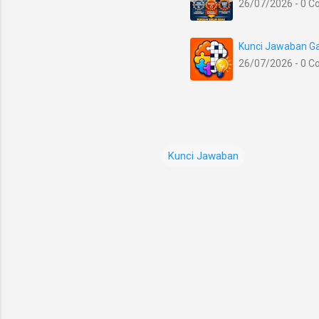
26/07/2026 - 0 
Kunci Jawaban Ga
26/07/2026 - 0 
Kunci Jawaban
K
o
m
e
n
t
a