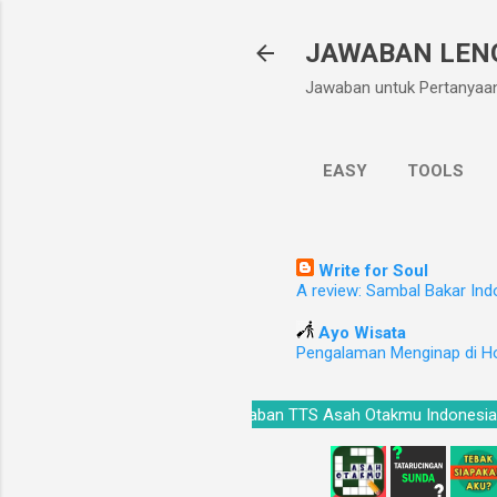
JAWABAN LEN
Jawaban untuk Pertanyaa
EASY
TOOLS
Write for Soul
A review: Sambal Bakar Ind
Ayo Wisata
Pengalaman Menginap di H
Kunci Jawaban TTS Asah Otakmu Ind