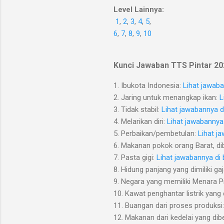
Level Lainnya:
1
,
2
,
3
,
4
,
5
,
6
,
7
,
8
,
9
,
10
Kunci Jawaban TTS Pintar 202
1. Ibukota Indonesia:
Lihat jawab
2. Jaring untuk menangkap ikan:
L
3. Tidak stabil:
Lihat jawabannya 
4. Melarikan diri:
Lihat jawabannya
5. Perbaikan/pembetulan:
Lihat j
6. Makanan pokok orang Barat, dib
7. Pasta gigi:
Lihat jawabannya di
8. Hidung panjang yang dimiliki ga
9. Negara yang memiliki Menara P
10. Kawat penghantar listrik yang
11. Buangan dari proses produksi
12. Makanan dari kedelai yang dibe