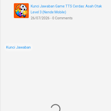
Kunci Jawaban Game TTS Cerdas: Asah Otak
Level 3 (Nende Mobile)
26/07/2026 - 0 Comments
Kunci Jawaban
K
o
m
e
n
t
a
r