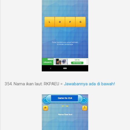
354. Nama ikan laut: RKPAEU =
Jawabannya ada di bawah!