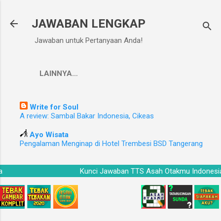
Langsung ke konten utama
JAWABAN LENGKAP
Jawaban untuk Pertanyaan Anda!
LAINNYA…
Write for Soul
A review: Sambal Bakar Indonesia, Cikeas
Ayo Wisata
Pengalaman Menginap di Hotel Trembesi BSD Tangerang
esia
Kunci Jawaban TTS Asah Otakmu Indon