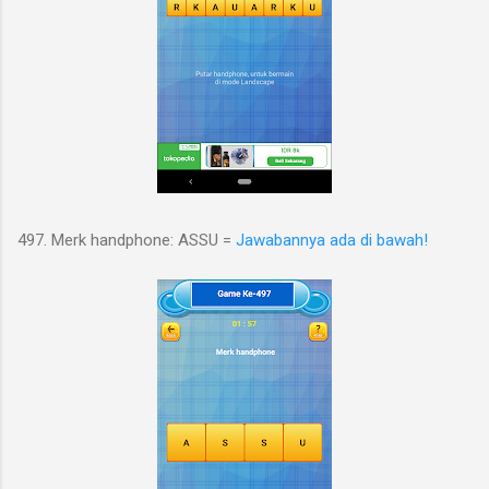
497. Merk handphone: ASSU =
Jawabannya ada di bawah!