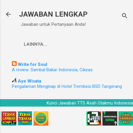
Langsung ke konten utama
JAWABAN LENGKAP
Jawaban untuk Pertanyaan Anda!
LAINNYA…
Write for Soul
A review: Sambal Bakar Indonesia, Cikeas
Ayo Wisata
Pengalaman Menginap di Hotel Trembesi BSD Tangerang
sia
Kunci Jawaban TTS Asah Otakmu Indone