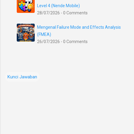
Level 4 (Nende Mobile)
28/07/2026 - 0 Comments
Mengenal Failure Mode and Effects Analysis
(FMEA)
26/07/2026 - 0 Comments
Kunci Jawaban
K
o
m
e
n
t