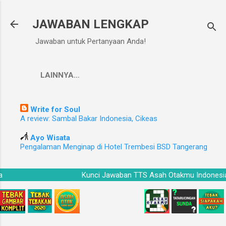
Langsung ke konten utama
JAWABAN LENGKAP
Jawaban untuk Pertanyaan Anda!
LAINNYA…
Write for Soul
A review: Sambal Bakar Indonesia, Cikeas
Ayo Wisata
Pengalaman Menginap di Hotel Trembesi BSD Tangerang
esia
Kunci Jawaban TTS Asah Otakmu Indon