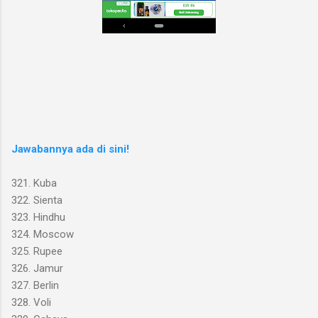
Jawabannya ada di sini!
321. Kuba
322. Sienta
323. Hindhu
324. Moscow
325. Rupee
326. Jamur
327. Berlin
328. Voli