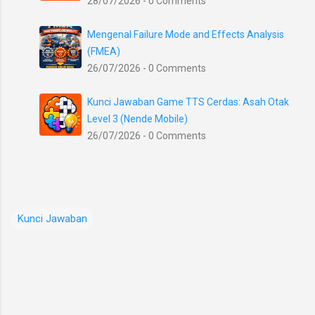
28/07/2026 - 0 Comments
Mengenal Failure Mode and Effects Analysis
(FMEA)
26/07/2026 - 0 Comments
Kunci Jawaban Game TTS Cerdas: Asah Otak
Level 3 (Nende Mobile)
26/07/2026 - 0 Comments
Kunci Jawaban
K
o
m
e