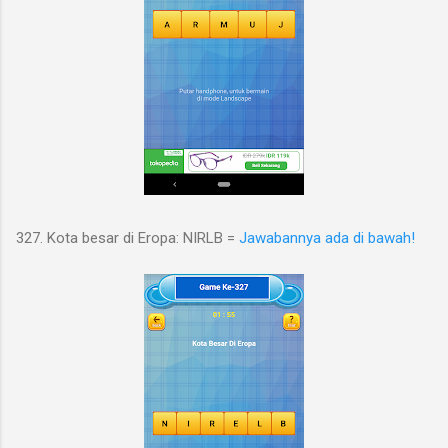
327. Kota besar di Eropa: NIRLB =
Jawabannya ada di bawah!