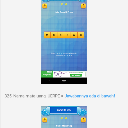
325. Nama mata uang: UERPE =
Jawabannya ada di bawah!