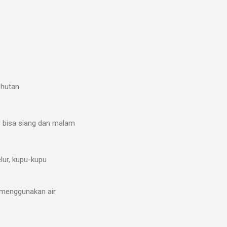
 hutan
t, bisa siang dan malam
elur, kupu-kupu
k menggunakan air