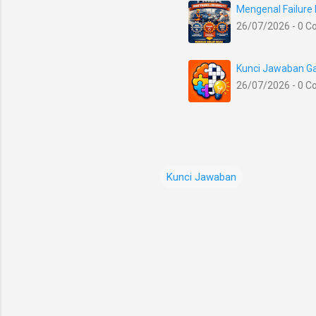
Mengenal Failure
26/07/2026 - 0 
Kunci Jawaban Ga
26/07/2026 - 0 
Kunci Jawaban
K
o
m
e
n
t