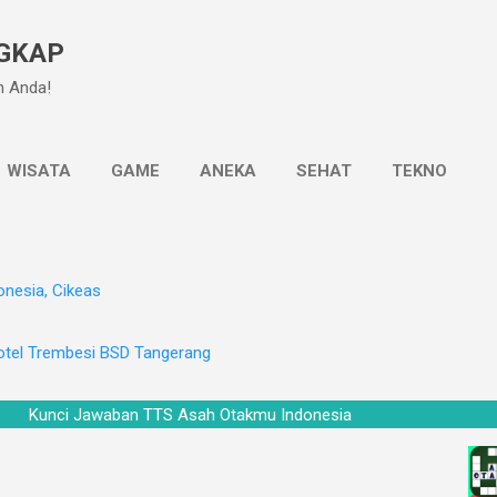
Langsung ke konten utama
GKAP
n Anda!
WISATA
GAME
ANEKA
SEHAT
TEKNO
onesia, Cikeas
otel Trembesi BSD Tangerang
Kunci Jawaban TTS Asah Otakmu Indonesia