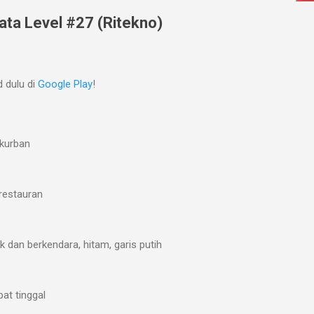
ata Level #27 (Ritekno)
 dulu di
Google Play
!
 kurban
 restauran
 dan berkendara, hitam, garis putih
pat tinggal