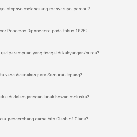
aja, atapnya melengkung menyerupai perahu?
esar Pangeran Diponegoro pada tahun 1825?
ujud perempuan yang tinggal di kahyangan/surga?
ta yang digunakan para Samurai Jepang?
uksi di dalam jaringan lunak hewan moluska?
ndia, pengembang game hits Clash of Clans?