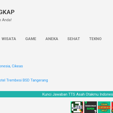
Langsung ke konten utama
GKAP
n Anda!
WISATA
GAME
ANEKA
SEHAT
TEKNO
onesia, Cikeas
otel Trembesi BSD Tangerang
Kunci Jawaban TTS Asah Otakmu In