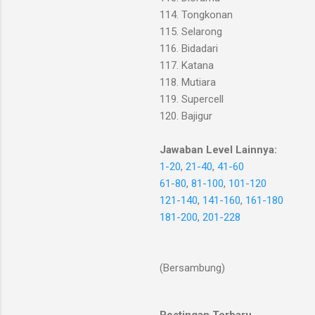
114. Tongkonan
115. Selarong
116. Bidadari
117. Katana
118. Mutiara
119. Supercell
120. Bajigur
Jawaban Level Lainnya:
1-20
,
21-40
,
41-60
61-80
,
81-100
,
101-120
121-140
,
141-160
,
161-180
181-200
,
201-228
(Bersambung)