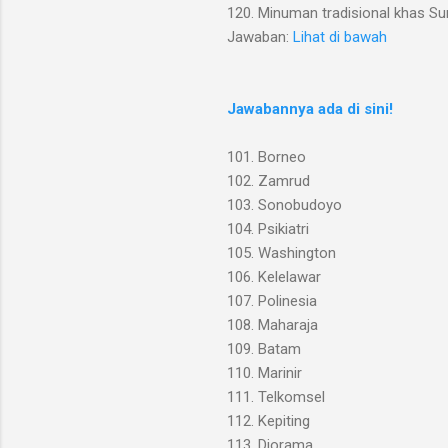
120. Minuman tradisional khas S
Jawaban:
Lihat di bawah
Jawabannya ada di sini!
101. Borneo
102. Zamrud
103. Sonobudoyo
104. Psikiatri
105. Washington
106. Kelelawar
107. Polinesia
108. Maharaja
109. Batam
110. Marinir
111. Telkomsel
112. Kepiting
113. Diorama