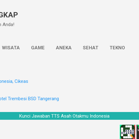
Langsung ke konten utama
GKAP
n Anda!
WISATA
GAME
ANEKA
SEHAT
TEKNO
onesia, Cikeas
otel Trembesi BSD Tangerang
Kunci Jawaban TTS Asah Otakmu Indonesia