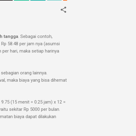
h tangga
. Sebagai contoh,
 Rp 58.48 per jam nya (asumsi
 per hari, maka setiap harinya
 sebagian orang lainnya.
wal, maka biaya yang bisa dihemat
 9.75 (15 menit = 0.25 jam) x 12 =
aitu sekitar Rp 5000 per bulan.
matan biaya dapat dilakukan