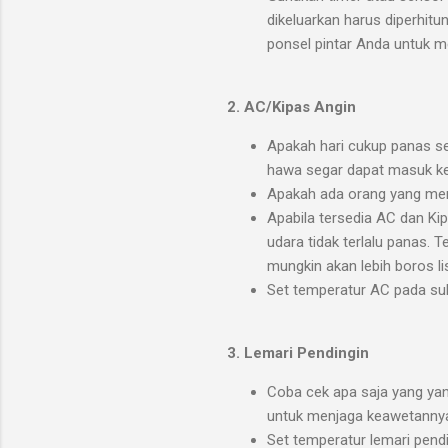
dikeluarkan harus diperhitu
ponsel pintar Anda untuk m
2. AC/Kipas Angin
Apakah hari cukup panas s
hawa segar dapat masuk k
Apakah ada orang yang men
Apabila tersedia AC dan Ki
udara tidak terlalu panas. T
mungkin akan lebih boros l
Set temperatur AC pada suhu
3. Lemari Pendingin
Coba cek apa saja yang ya
untuk menjaga keawetann
Set temperatur lemari pendi