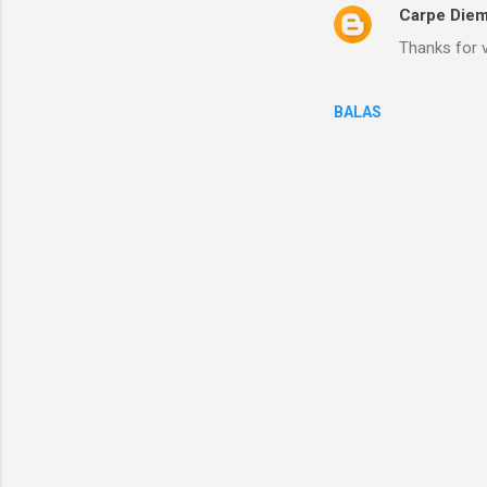
Carpe Die
Thanks for vi
BALAS
P