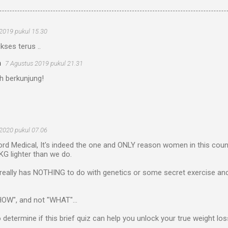
2019 pukul 15.30
kses terus ..
m
7 Agustus 2019 pukul 21.31
h berkunjung!
 2020 pukul 07.06
rd Medical, It's indeed the one and ONLY reason women in this count
G lighter than we do.
t really has NOTHING to do with genetics or some secret exercise a
HOW", and not "WHAT"...
 determine if this brief quiz can help you unlock your true weight loss