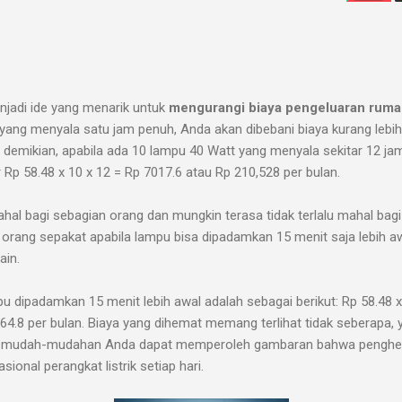
enjadi ide yang menarik untuk
mengurangi biaya pengeluaran ruma
ang menyala satu jam penuh, Anda akan dibebani biaya kurang lebih
 demikian, apabila ada 10 lampu 40 Watt yang menyala sekitar 12 jam
Rp 58.48 x 10 x 12 = Rp 7017.6 atau Rp 210,528 per bulan.
hal bagi sebagian orang dan mungkin terasa tidak terlalu mahal bagi
 orang sepakat apabila lampu bisa dipadamkan 15 menit saja lebih a
ain.
mpu dipadamkan 15 menit lebih awal adalah sebagai berikut: Rp 58.48 x
264.8 per bulan. Biaya yang dihemat memang terlihat tidak seberapa, y
i ini, mudah-mudahan Anda dapat memperoleh gambaran bahwa penghe
onal perangkat listrik setiap hari.