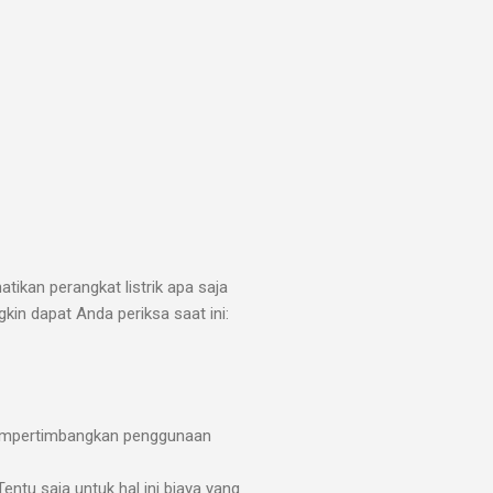
tikan perangkat listrik apa saja
kin dapat Anda periksa saat ini:
mempertimbangkan penggunaan
tu saja untuk hal ini biaya yang