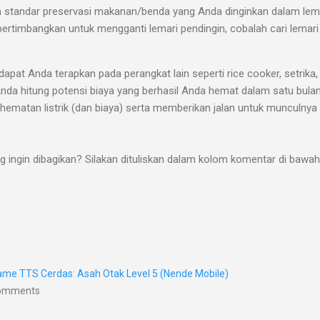
tandar preservasi makanan/benda yang Anda dinginkan dalam lemar
timbangkan untuk mengganti lemari pendingin, cobalah cari lemari 
pat Anda terapkan pada perangkat lain seperti rice cooker, setrika,
da hitung potensi biaya yang berhasil Anda hemat dalam satu bulan. 
atan listrik (dan biaya) serta memberikan jalan untuk munculnya 
 ingin dibagikan? Silakan dituliskan dalam kolom komentar di bawa
me TTS Cerdas: Asah Otak Level 5 (Nende Mobile)
Comments