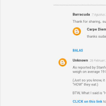
Barracuda
7 Agustus 
K
Thank for sharing,. su
o
Carpe Die
m
thanks suda
e
n
t
BALAS
a
Unknown
26 Februari
r
As reported by Stanfo
weigh on average 19 K
(Just so you know, i
"HOW" they eat.)
BTW, What I said is "
CLICK on this link
to