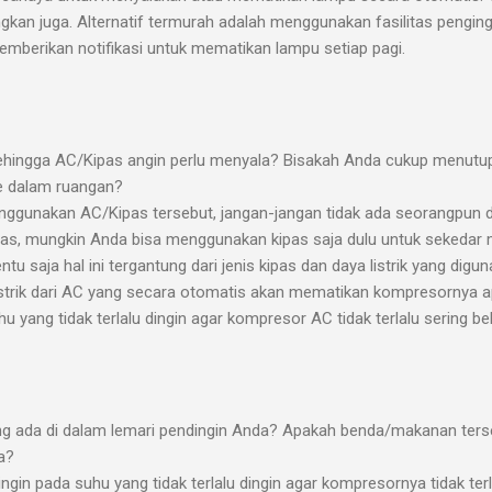
ngkan juga. Alternatif termurah adalah menggunakan fasilitas pengin
emberikan notifikasi untuk mematikan lampu setiap pagi.
ehingga AC/Kipas angin perlu menyala? Bisakah Anda cukup menutup
e dalam ruangan?
ggunakan AC/Kipas tersebut, jangan-jangan tidak ada seorangpun 
pas, mungkin Anda bisa menggunakan kipas saja dulu untuk sekedar 
entu saja hal ini tergantung dari jenis kipas dan daya listrik yang dig
istrik dari AC yang secara otomatis akan mematikan kompresornya a
 yang tidak terlalu dingin agar kompresor AC tidak terlalu sering be
ng ada di dalam lemari pendingin Anda? Apakah benda/makanan ters
ya?
ngin pada suhu yang tidak terlalu dingin agar kompresornya tidak terl